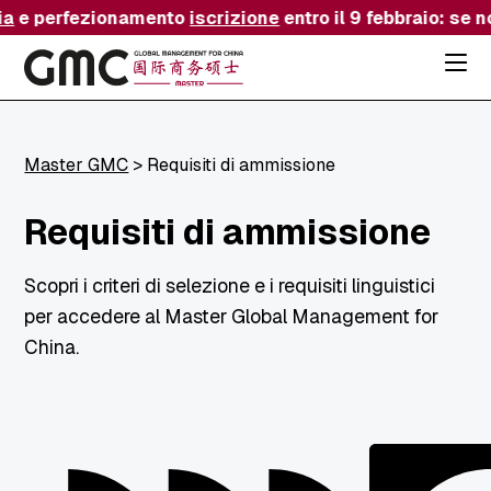
ia
e perfezionamento
iscrizione
entro il 9 febbraio: se 
Acced
al
menu
ad
hambu
usa
Master GMC
>
Requisiti di ammissione
la
combi
p
+
Requisiti di ammissione
esc
per
chuid
Scopri i criteri di selezione e i requisiti linguistici
il
menu
per accedere al Master Global Management for
China.