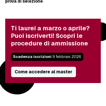
prova di selezione
.
Ti laurei a marzo o aprile?
Puoi iscriverti! Scopri le
procedure di ammissione
Scadenza iscrizioni
9 febbraio 2026
Iter
Come accedere al master
e
contributo
di
iscrizione