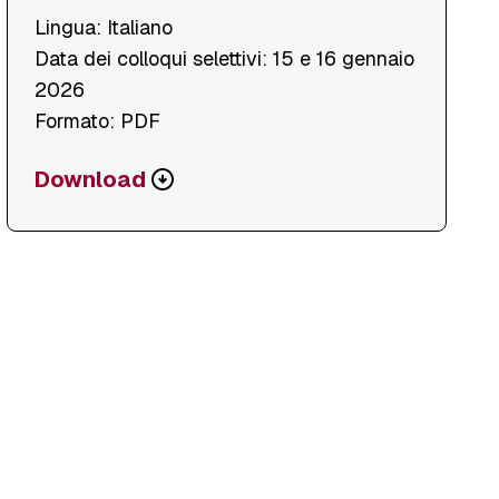
Lingua: Italiano
Data dei colloqui selettivi: 15 e 16 gennaio
2026
Formato: PDF
Scarica
Download
o
visualizza
file