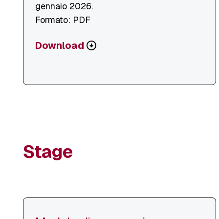
gennaio 2026.
Formato: PDF
Scarica
Download
o
visualizza
file
Stage