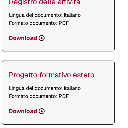
Registro delle attività
Lingua del documento: Italiano
Formato documento: PDF
Scarica
Download
o
visualizza
file
Progetto formativo estero
Lingua del documento: Italiano
Formato documento: PDF
Scarica
Download
o
visualizza