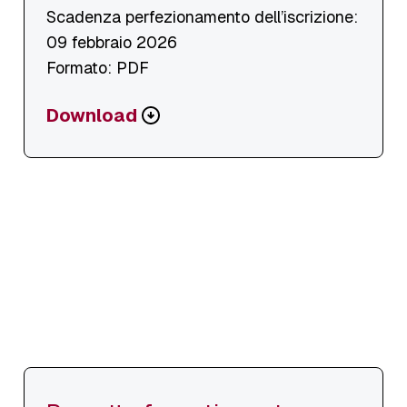
Scadenza perfezionamento dell’iscrizione:
09 febbraio 2026
Formato: PDF
Scarica
Download
o
visualizza
file