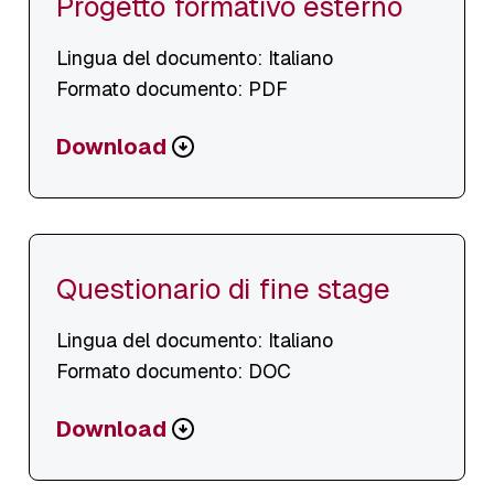
Progetto formativo esterno
Lingua del documento: Italiano
Formato documento: PDF
Scarica
Download
o
visualizza
file
Questionario di fine stage
Lingua del documento: Italiano
Formato documento: DOC
Scarica
Download
o
visualizza