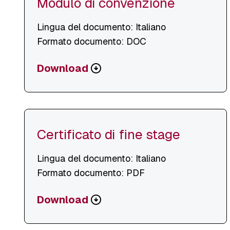
Modulo di convenzione
Lingua del documento: Italiano
Formato documento: DOC
Scarica
Download
o
visualizza
file
Certificato di fine stage
Lingua del documento: Italiano
Formato documento: PDF
Scarica
Download
o
visualizza